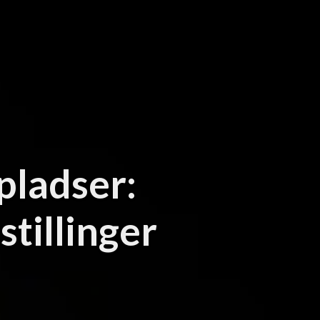
pladser:
tillinger