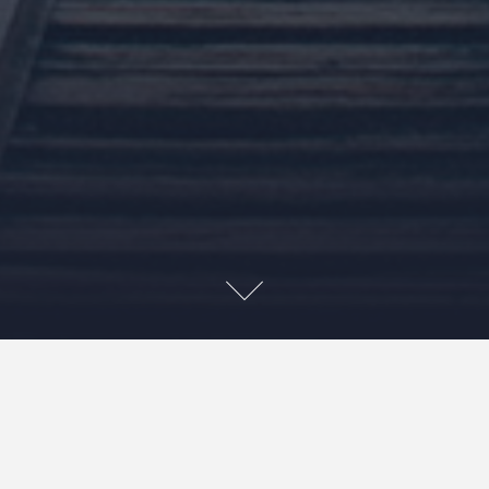
Hvem er vi
Vores webstedsadresse er: https://sundskolenettet.dk