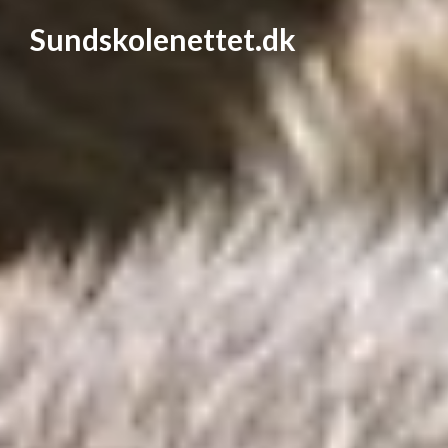
Sundskolenettet.dk