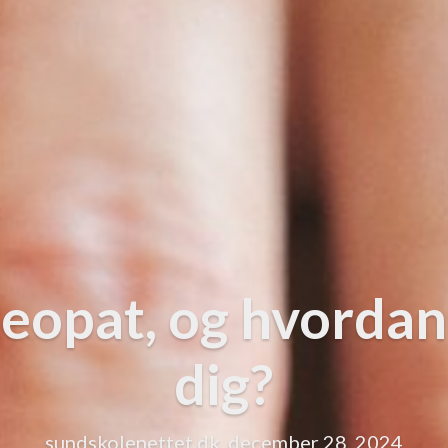
teopat, og hvordan
dig?
sundskolenettet.dk, december 28, 2024